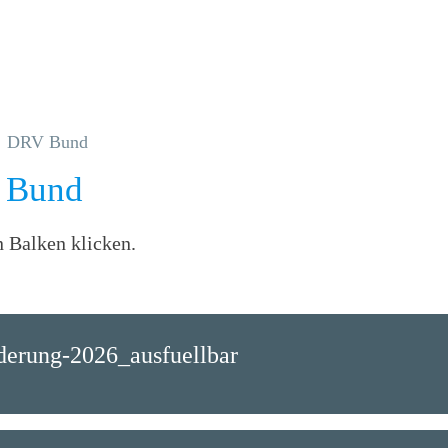
DRV Bund
g Bund
n Balken klicken.
derung-2026_ausfuellbar