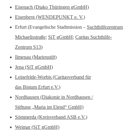
Eisenach (Diako Thüringen gGmbH)
Eisenberg (WENDEPUNKT e. V.)
Erfurt (Evangelische Stadtmission –
Suchthilfezentrum
Michaelisstraße
;
SiT gGmbH
;
Caritas Suchthilfe-
Zentrum S13
)
Ilmenau (Marienstift)
Jena (SiT gGmbH)
Leinefelde-Worbis (Caritasverband für
das Bistum Erfurt e.V.)
Nordhausen (Diakonie in Nordhausen /
Stiftung „Maria im Elend“ GmbH)
Sömmerda (Kreisverband ASB e.V.)
Weimar (SiT gGmbH)