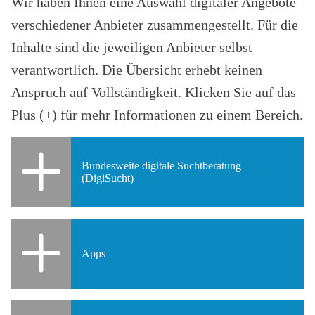
Wir haben Ihnen eine Auswahl digitaler Angebote
verschiedener Anbieter zusammengestellt. Für die
Inhalte sind die jeweiligen Anbieter selbst
verantwortlich. Die Übersicht erhebt keinen
Anspruch auf Vollständigkeit. Klicken Sie auf das
Plus (+) für mehr Informationen zu einem Bereich.
Bundesweite digitale Suchtberatung
(DigiSucht)
Digitale Suchtberatung DigiSucht
https://www.suchtberatung.digital/
Apps
Ein kostenfreies, bundesweit verfügbares Angebot von
professionellen Suchtberater:innen. Die Vermittlung an einen
blu:app