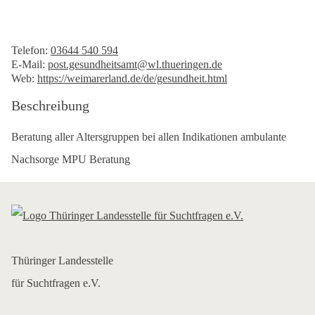
Telefon:
03644 540 594
E-Mail:
post.gesundheitsamt@wl.thueringen.de
Web:
https://weimarerland.de/de/gesundheit.html
Beschreibung
Beratung aller Altersgruppen bei allen Indikationen ambulante
Nachsorge MPU Beratung
Thüringer Landesstelle
für Suchtfragen e.V.