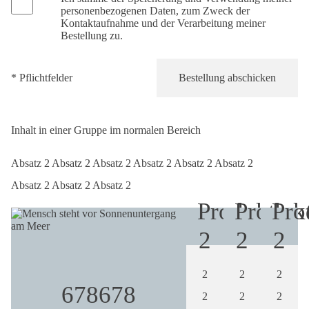
personenbezogenen Daten, zum Zweck der
Kontaktaufnahme und der Verarbeitung meiner
Bestellung zu.
* Pflichtfelder
Inhalt in einer Gruppe im normalen Bereich
Absatz 2 Absatz 2 Absatz 2 Absatz 2 Absatz 2 Absatz 2
Absatz 2 Absatz 2 Absatz 2
Produkt
Produk
Pro
2
2
2
2
2
2
678678
2
2
2