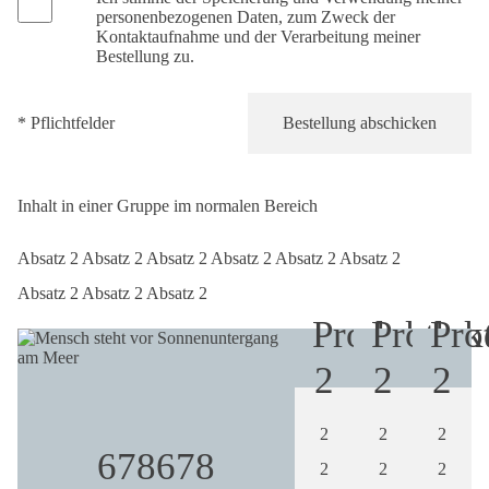
personenbezogenen Daten, zum Zweck der
Kontaktaufnahme und der Verarbeitung meiner
Bestellung zu.
* Pflichtfelder
Inhalt in einer Gruppe im normalen Bereich
Absatz 2 Absatz 2 Absatz 2 Absatz 2 Absatz 2 Absatz 2
Absatz 2 Absatz 2 Absatz 2
Produkt
Produk
Pro
2
2
2
2
2
2
678678
2
2
2